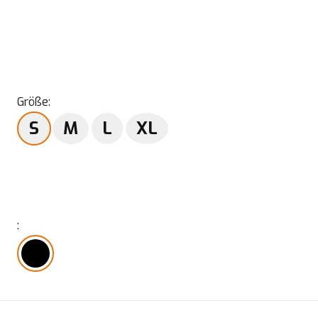
Größe
:
S
M
L
XL
: