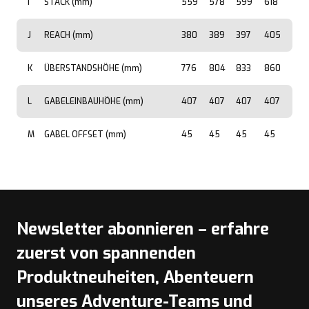
I
STACK (mm)
559
578
599
618
J
REACH (mm)
380
389
397
405
K
ÜBERSTANDSHÖHE (mm)
776
804
833
860
L
GABELEINBAUHÖHE (mm)
407
407
407
407
M
GABEL OFFSET (mm)
45
45
45
45
Newsletter abonnieren – erfahre
zuerst von spannenden
Produktneuheiten, Abenteuern
unseres Adventure-Teams und