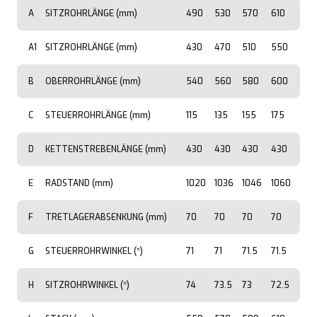
A
SITZROHRLÄNGE (mm)
490
530
570
610
A1
SITZROHRLÄNGE (mm)
430
470
510
550
B
OBERROHRLÄNGE (mm)
540
560
580
600
C
STEUERROHRLÄNGE (mm)
115
135
155
175
D
KETTENSTREBENLÄNGE (mm)
430
430
430
430
E
RADSTAND (mm)
1020
1036
1046
1060
F
TRETLAGERABSENKUNG (mm)
70
70
70
70
G
STEUERROHRWINKEL (*)
71
71
71.5
71.5
H
SITZROHRWINKEL (*)
74
73.5
73
72.5