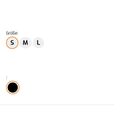
Größe
:
S
M
L
: