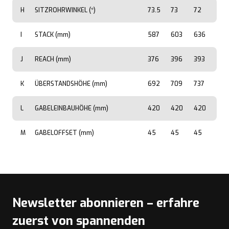
H
SITZROHRWINKEL (*)
73.5
73
72
I
STACK (mm)
587
603
636
J
REACH (mm)
376
396
393
K
ÜBERSTANDSHÖHE (mm)
692
709
737
L
GABELEINBAUHÖHE (mm)
420
420
420
M
GABELOFFSET (mm)
45
45
45
Newsletter abonnieren – erfahre
zuerst von spannenden