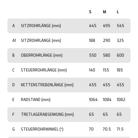
S
M
L
A
SITZROHRLÄNGE (mm)
445
495
545
A1
SITZROHRLÄNGE (mm)
188
290
325
B
OBERROHRLÄNGE (mm)
550
580
600
C
STEUERROHRLÄNGE (mm)
140
155
185
D
KETTENSTREBENLÄNGE (mm)
455
455
455
E
RADSTAND (mm)
1064
1084
1082
F
TRETLAGERABSENKUNG (mm)
65
65
65
G
STEUERROHRWINKEL (*)
70
70.5
71.5