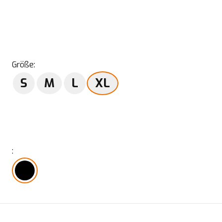
Größe
:
S
M
L
XL
: