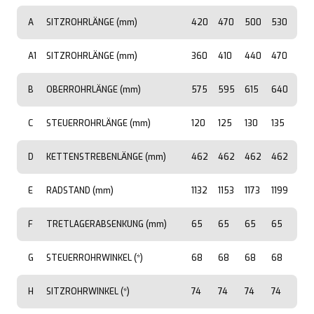
A
SITZROHRLÄNGE (mm)
420
470
500
530
A1
SITZROHRLÄNGE (mm)
360
410
440
470
B
OBERROHRLÄNGE (mm)
575
595
615
640
C
STEUERROHRLÄNGE (mm)
120
125
130
135
D
KETTENSTREBENLÄNGE (mm)
462
462
462
462
E
RADSTAND (mm)
1132
1153
1173
1199
F
TRETLAGERABSENKUNG (mm)
65
65
65
65
G
STEUERROHRWINKEL (*)
68
68
68
68
H
SITZROHRWINKEL (*)
74
74
74
74