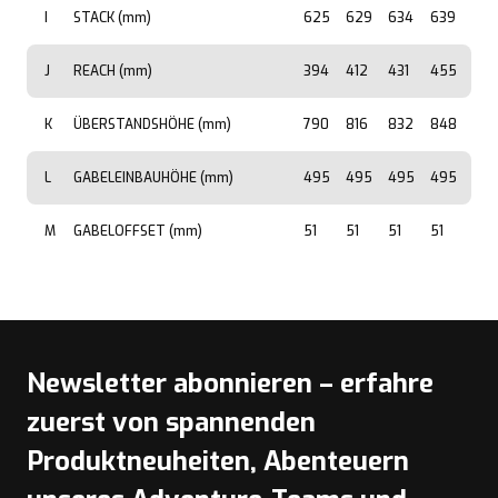
I
STACK (mm)
625
629
634
639
J
REACH (mm)
394
412
431
455
K
ÜBERSTANDSHÖHE (mm)
790
816
832
848
L
GABELEINBAUHÖHE (mm)
495
495
495
495
M
GABELOFFSET (mm)
51
51
51
51
Newsletter abonnieren – erfahre
zuerst von spannenden
Produktneuheiten, Abenteuern